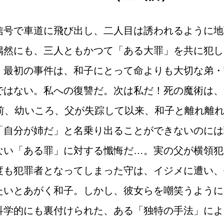
信号で車道に飛び出し、二人目は誘われるように地
偶然にも、三人ともかつて「ある大罪」を共に犯し
、最初の事件は、和子にとって命よりも大切な弟・
ではない。私への復讐だ。次は私だ！死の魔術は、
年前、幼いころ、父が失踪して以来、和子と離れ離
「自分が姉だ」と名乗り出ることができないのには
ない「ある罪」に対する懺悔だ…。実の父が横領犯
度も犯罪者となってしまった守は、イジメに遭い、
たいとあがく和子。しかし、彼女らを嘲笑うように
科学的にも裏付けられた、ある「独特の手法」によ