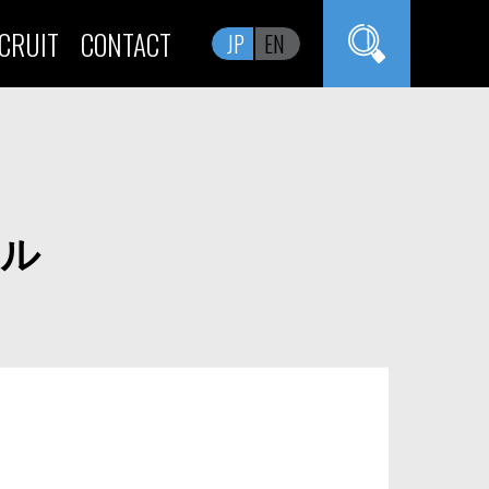
CRUIT
CONTACT
JP
EN
ャル