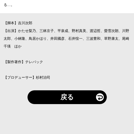
る…。
【脚本】吉川次郎
【出演】かたせ梨乃、三林京子、平泉成、野村真美、渡辺哲、螢雪次朗、川野
太郎、小林隆、鳥居かほり、井田國彦、石井愃一、三波豊和、草野康太、尾崎
千瑛 ほか
【製作著作】テレパック
【プロデューサー】杉村治司
戻る