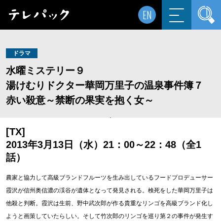
EN
ドラマ
水曜ミステリー９
湯けむりドクター華岡万里子の温泉事件簿７
赤い殺意～禁断の果実を抱く女～
[TX]
2013年3月13日（水）21：00～22：48（全1
話）
農家と協力して高級ブランドフルーツを生み出しているフードプロデューサー
霞沢が信州奥信濃の渓谷が遺体となって発見される。検死をした華岡万里子は
他殺と判断。霞沢は生前、野中武次郎が作る貴重なリンゴを高級ブランド化し
ようと画策していたらしい。そして竹次郎のリンゴを巡り第２の事件が発生す