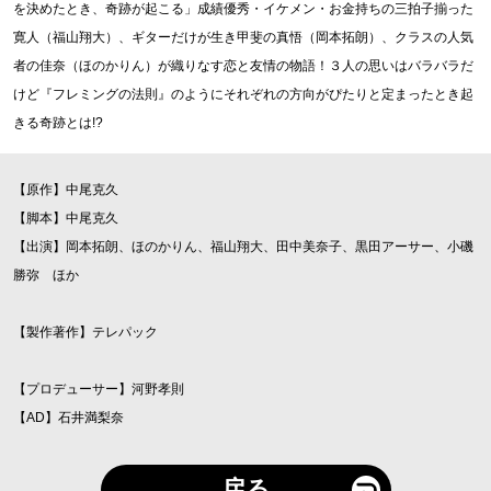
を決めたとき、奇跡が起こる」成績優秀・イケメン・お金持ちの三拍子揃った
寛人（福山翔大）、ギターだけが生き甲斐の真悟（岡本拓朗）、クラスの人気
者の佳奈（ほのかりん）が織りなす恋と友情の物語！３人の思いはバラバラだ
けど『フレミングの法則』のようにそれぞれの方向がぴたりと定まったとき起
きる奇跡とは!?
【原作】中尾克久
【脚本】中尾克久
【出演】岡本拓朗、ほのかりん、福山翔大、田中美奈子、黒田アーサー、小磯
勝弥 ほか
【製作著作】テレパック
【プロデューサー】河野孝則
【AD】石井満梨奈
戻る