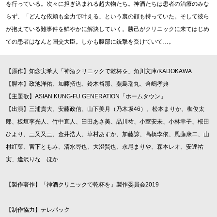
を行っている。次々に担ぎ込まれる超大物たち。神酒たちは患者の治療のみな
らず、「どんな依頼も全力で叶える」という裏の顔も持っていた。そして彼ら
が抱えている難事件を鮮やかに解決していく。勝己がクリニックに来てはじめ
ての患者はなんと国交大臣。しかも腹部に銃撃を受けていて…。
【原作】知念実希人「神酒クリニックで乾杯を」角川文庫/KADOKAWA
【脚本】政池洋佑、加藤拓也、鈴木裕那、粟島瑞丸、倉嶋孝典
【主題歌】ASIAN KUNG-FU GENERATION「ホームタウン」
【出演】三浦貴大、安藤政信、山下美月（乃木坂46）、松本まりか、枷俊太
郎、板垣李光人、竹中直人、臼田あさ美、品川祐、小室安未、小林幸子、桜田
ひより、三又又三、金井浩人、華村あすか、加藤諒、高橋李依、風藤康二、山
村紅葉、宮下ともみ、清水尋也、大澄賢也、永尾まりや、森本レオ、安達祐
実、逢沢りな ほか
【製作著作】「神酒クリニックで乾杯を」製作委員会2019
【制作協力】テレパック