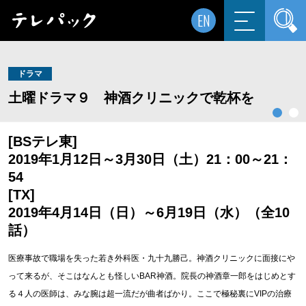
EN
ドラマ
土曜ドラマ９ 神酒クリニックで乾杯を
[BSテレ東]
2019年1月12日～3月30日（土）21：00～21：
54
[TX]
2019年4月14日（日）～6月19日（水）（全10
話）
医療事故で職場を失った若き外科医・九十九勝己。神酒クリニックに面接にや
って来るが、そこはなんとも怪しいBAR神酒。院長の神酒章一郎をはじめとす
る４人の医師は、みな腕は超一流だが曲者ばかり。ここで極秘裏にVIPの治療