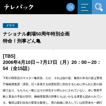
EN
ドラマ
ナショナル劇場50周年特別企画
特命！刑事どん亀
[TBS]
2006年4月10日～7月17日（月）20：00～20：
54（全15話）
下町の喫茶店のマスター亀田呑。だが、それは仮の姿。亀田の本当の姿は警視
庁極秘捜査課・課長。日々多発する凶悪犯罪に対抗するために作られた影の組
織であり、もちろん一般にはその存在すら明らかにされていない。赤い警察手
帳と黄金の手錠が目印。極秘捜査課の刑事たちはいかなる捜査も認められてい
る。亀田は変幻自在の変装を駆使し、悪の組織に潜入していは犯罪者を一網打