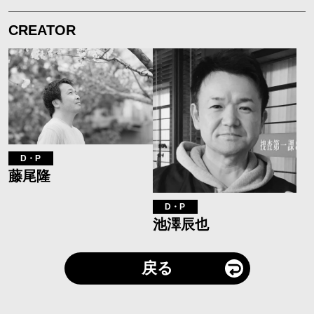
CREATOR
D・P
藤尾隆
D・P
池澤辰也
戻る