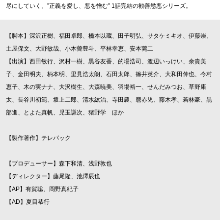
尽にしていく。”正義を愛し、悪を憎む” 1話完結の勧善懲悪シリーズ。
【脚本】深沢正樹、福田卓郎、橋本以蔵、田子明弘、サタケミキオ、伊藤崇、
土屋保文、大野敏哉、小木曽豊斗、平林幸恵、安本莞二
【出演】西田敏行、沢村一樹、黒谷友香、的場浩司、渡辺いっけい、余貴美
子、金田明夫、柄本明、里見浩太朗、石田太郎、篠井英介、大和田伸也、今村
恵子、木の実ナナ、大沢樹生、大森暁美、羽場裕一、せんだみつお、草野康
太、長谷川初範、坂上二郎、清水紘治、寺田農、麿赤児、藤木孝、若林豪、黒
部進、とよた真帆、児玉謙次、猪野学 ほか
【製作著作】テレパック
【プロデューサー】森下和清、浅野敦也
【ディレクター】藤尾隆、池澤辰也
【AP】有賀聡、岡野真紀子
【AD】夏目恭行