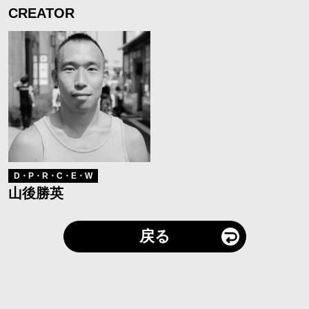
CREATOR
D・P・R・C・E・W
山後勝英
戻る