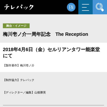
EN
舞台・イメージ
梅川壱ノ介一周年記念 The Reception
2018年4月6日（金）セルリアンタワー能楽堂
にて
【製作著作】梅川壱ノ介
【制作協力】テレパック
【ディレクター／編集】山後勝英