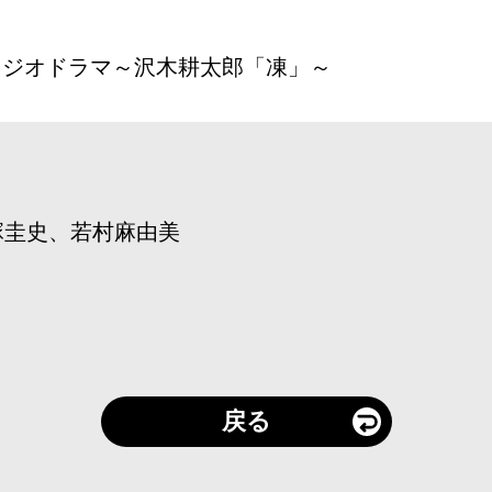
 ラジオドラマ～沢木耕太郎「凍」～
塚圭史、若村麻由美
戻る