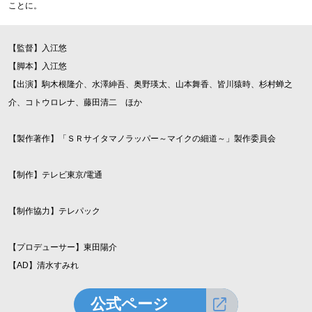
ことに。
【監督】入江悠
【脚本】入江悠
【出演】駒木根隆介、水澤紳吾、奥野瑛太、山本舞香、皆川猿時、杉村蝉之
介、コトウロレナ、藤田清二 ほか
【製作著作】「ＳＲサイタマノラッパー～マイクの細道～」製作委員会
【制作】テレビ東京/電通
【制作協力】テレパック
【プロデューサー】東田陽介
【AD】清水すみれ
公式ページ