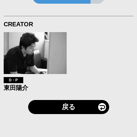
CREATOR
D・P
東田陽介
戻る