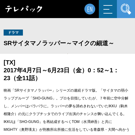
EN
ドラマ
SRサイタマノラッパー～マイクの細道～
[TX]
2017年4月7日～6月23日（金）0：52～1：
23（全11話）
映画「SRサイタマノラッパー」シリーズの連続ドラマ版。「サイタマの弱小
ラップグループ「SHO-GUNG」。プロを目指していたが、７年前に空中分解
し、メンバーはバラバラに。ラッパーの夢を諦めきれないでいたIKKU（駒木
根隆介）の元にクラブチッタでのライブ出演のチャンスが舞い込んでくる。
IKKUは「SHO-GUNG」を再結成するべくTOM（水澤紳吾）と共に
MIGHTY（奥野瑛太）が刑務所出所後に生活をしている青森県・大間へ向かう