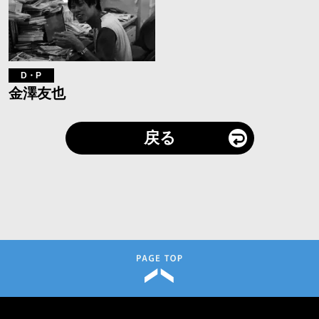
D・P
金澤友也
戻る