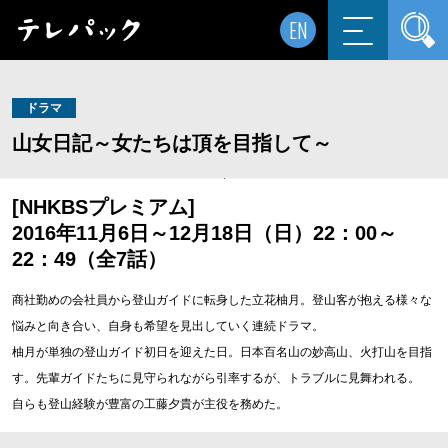
EN
ドラマ
山女日記～女たちは頂を目指して～
[NHKBSプレミアム]
2016年11月6日～12月18日（日）22：00～
22：49（全7話）
商社勤めの会社員から登山ガイドに転身した立花柚月。登山客が抱える様々な
悩みと向き合い、自身も希望を見出していく連続ドラマ。
柚月が単独の登山ガイド初日を迎えた日。日本百名山の妙高山、火打山を目指
す。先輩ガイドたちに見守られながら引率するが、トラブルに見舞われる。
自らも登山経験が豊富の工藤夕貴が主役を務めた。