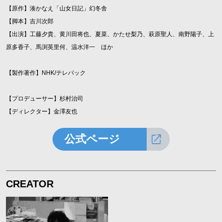
【原作】湊かなえ「山女日記」幻冬舎
【脚本】吉川次郎
【出演】工藤夕貴、黄川田将也、夏菜、かたせ梨乃、萩原聖人、南野陽子、上
原多香子、馬渕英里何、温水洋一 ほか
【製作著作】NHK/テレパック
【プロデューサー】杉村治司
【ディレクター】金澤友也
公式ページ
CREATOR