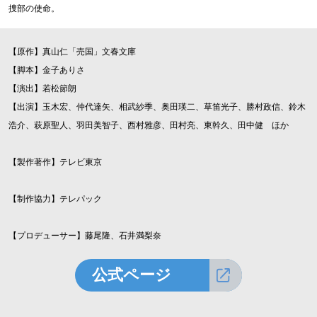
捜部の使命。
【原作】真山仁「売国」文春文庫
【脚本】金子ありさ
【演出】若松節朗
【出演】玉木宏、仲代達矢、相武紗季、奥田瑛二、草笛光子、勝村政信、鈴木
浩介、萩原聖人、羽田美智子、西村雅彦、田村亮、東幹久、田中健 ほか
【製作著作】テレビ東京
【制作協力】テレパック
【プロデューサー】藤尾隆、石井満梨奈
公式ページ