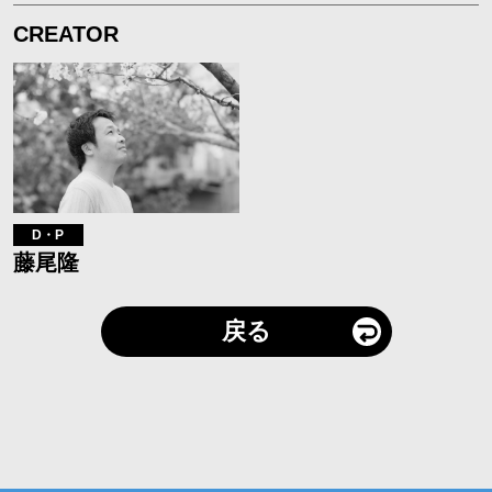
CREATOR
D・P
藤尾隆
戻る