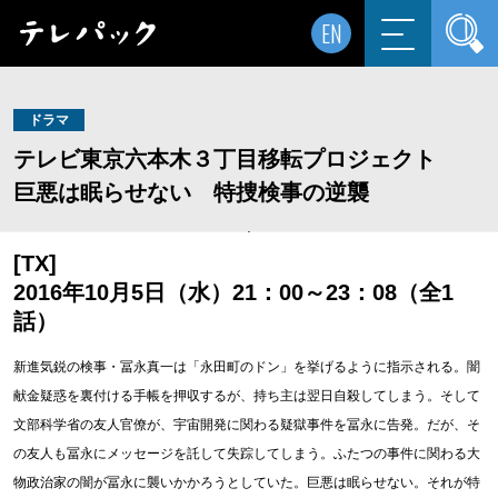
EN
ドラマ
テレビ東京六本木３丁目移転プロジェクト
巨悪は眠らせない 特捜検事の逆襲
[TX]
2016年10月5日（水）21：00～23：08（全1
話）
新進気鋭の検事・冨永真一は「永田町のドン」を挙げるように指示される。闇
献金疑惑を裏付ける手帳を押収するが、持ち主は翌日自殺してしまう。そして
文部科学省の友人官僚が、宇宙開発に関わる疑獄事件を冨永に告発。だが、そ
の友人も冨永にメッセージを託して失踪してしまう。ふたつの事件に関わる大
物政治家の闇が冨永に襲いかかろうとしていた。巨悪は眠らせない。それが特