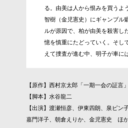
る。由美は人から恨みを買うよ
智樹（金児憲史）にギャンブル
ルが原因で、柏が由美を殺害し
憶を慎重にたどっていく。そし
えて捜査が進む中、明子が車に
【原作】西村京太郎「一期一会の証言
【脚本】水谷龍二
【出演】渡瀬恒彦、伊東四朗、泉ピン
嘉門洋子、朝倉えりか、金児憲史 ほ