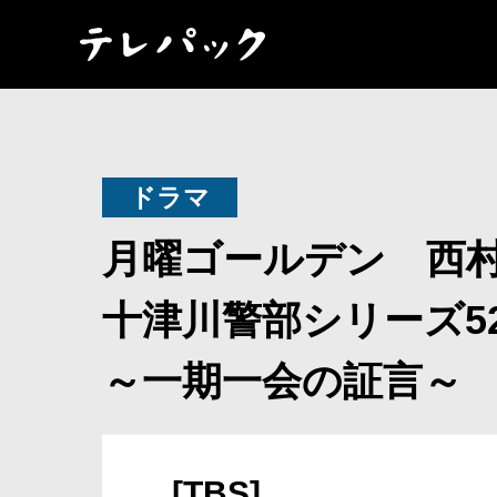
ドラマ
月曜ゴールデン 西
十津川警部シリーズ5
～一期一会の証言～
[TBS]