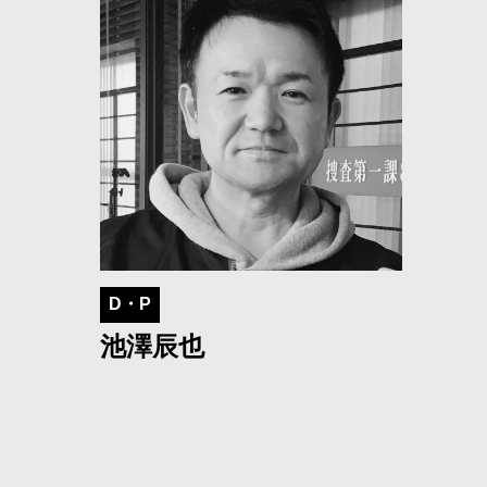
D・P
池澤辰也