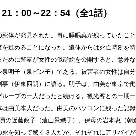
）21：00～22：54（全1話）
の死体が発見された。胃に睡眠薬が残っていたこと
査を進めることになった。遺体からは死亡時刻を特
るために警察が女性の似顔絵を公開すると、意外な
今泉明子（泉ピン子）である。被害者の女性は自分
刑事（伊東四朗）に語る。明子は、由美が東京で働
グループの一人だったと続ける。観光客との一期一
体は由美本人だった。由美のパソコンに残った記録
交員の近藤政子（遠山景織子）、保母の岩本恵（朝
の死を知って驚く３人だが、それぞれにアリバイが