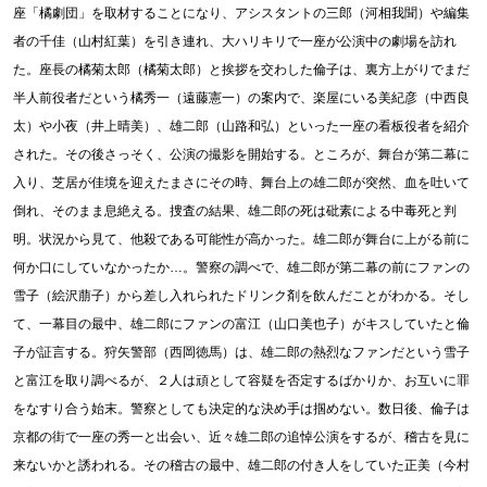
座「橘劇団」を取材することになり、アシスタントの三郎（河相我聞）や編集
者の千佳（山村紅葉）を引き連れ、大ハリキリで一座が公演中の劇場を訪れ
た。座長の橘菊太郎（橘菊太郎）と挨拶を交わした倫子は、裏方上がりでまだ
半人前役者だという橘秀一（遠藤憲一）の案内で、楽屋にいる美紀彦（中西良
太）や小夜（井上晴美）、雄二郎（山路和弘）といった一座の看板役者を紹介
された。その後さっそく、公演の撮影を開始する。ところが、舞台が第二幕に
入り、芝居が佳境を迎えたまさにその時、舞台上の雄二郎が突然、血を吐いて
倒れ、そのまま息絶える。捜査の結果、雄二郎の死は砒素による中毒死と判
明。状況から見て、他殺である可能性が高かった。雄二郎が舞台に上がる前に
何か口にしていなかったか…。警察の調べで、雄二郎が第二幕の前にファンの
雪子（絵沢萠子）から差し入れられたドリンク剤を飲んだことがわかる。そし
て、一幕目の最中、雄二郎にファンの富江（山口美也子）がキスしていたと倫
子が証言する。狩矢警部（西岡徳馬）は、雄二郎の熱烈なファンだという雪子
と富江を取り調べるが、２人は頑として容疑を否定するばかりか、お互いに罪
をなすり合う始末。警察としても決定的な決め手は掴めない。数日後、倫子は
京都の街で一座の秀一と出会い、近々雄二郎の追悼公演をするが、稽古を見に
来ないかと誘われる。その稽古の最中、雄二郎の付き人をしていた正美（今村