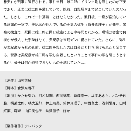
雅美）が刑事に連行される。事件当日、雄二郎にドリンク剤を渡したのが正美
であり、正美は雄二郎を愛していて、以前、自殺騒ぎまで起こしていたのだっ
た。しかし、これで一件落着、とはならなかった。数日後、一座が宿泊してい
る旅館の一室で、美紀彦が死んでいるのを妻の弥生（筒井真理子）が発見。警
察の捜査で、死因は雄二郎と同じ砒素による中毒死とわかる。現場は密室で何
者かが侵入した形跡はなく、美紀彦は末期ガンに侵されていた。さらに、弥生
が美紀彦から死の直前、雄二郎を殺したのは自分だと打ち明けられたと証言す
る。警察は美紀彦が雄二郎を殺し自殺したということで事件の幕を引こうとす
るが、倫子は何か納得できないものを感じていた…。
【原作】山村美紗
【脚本】倉沢奈都子
【出演】かたせ梨乃、河相我聞、西岡德馬、遠藤憲一、坂本あきら、パンチ佐
藤、橘菊太郎、橘大五郎、井上晴美、筒井真理子、中西良太、浅利陽介、山村
紅葉、蓉崇、山口美也子、絵沢萠子 ほか
【製作著作】テレパック