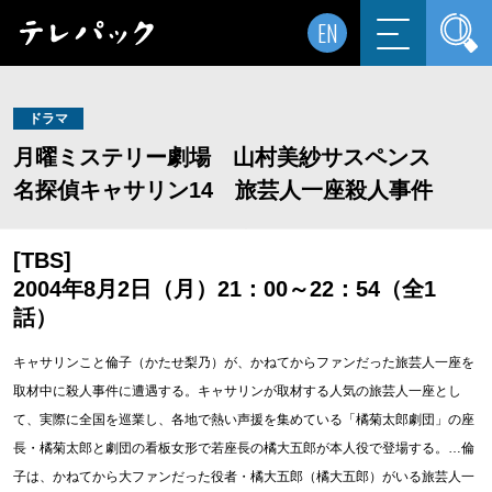
EN
ドラマ
月曜ミステリー劇場 山村美紗サスペンス
名探偵キャサリン14 旅芸人一座殺人事件
[TBS]
2004年8月2日（月）21：00～22：54（全1
話）
キャサリンこと倫子（かたせ梨乃）が、かねてからファンだった旅芸人一座を
取材中に殺人事件に遭遇する。キャサリンが取材する人気の旅芸人一座とし
て、実際に全国を巡業し、各地で熱い声援を集めている「橘菊太郎劇団」の座
長・橘菊太郎と劇団の看板女形で若座長の橘大五郎が本人役で登場する。…倫
子は、かねてから大ファンだった役者・橘大五郎（橘大五郎）がいる旅芸人一