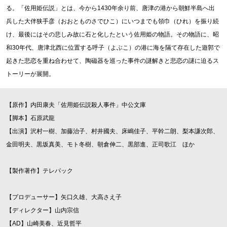
る。「佐用姫伝説」とは、今から1430年余り前、唐津の港から朝鮮半島へ出
兵した大伴狭手彦（おおとものさでひこ）にいつまでも領巾（ひれ）を振り続
け、最後にはその悲しみ故に石と化したという佐用姫の物語。その物語に、昭
和30年代、唐津北西に位置する呼子（よぶこ）の港に海を隔て存在した遊郭で
起きた悲恋を重ね合わせて、陶磁器を巡った事件の謎解きと悲恋の謎に迫るス
トーリーが展開。
【原作】内田康夫「佐用姫伝説殺人事件」中公文庫
【脚本】石原武龍
【出演】沢村一樹、加藤治子、村井國夫、床嶋佳子、平幹二朗、梨本謙次郎、
金田明夫、黒坂真美、モト冬樹、朝倉伸二、黒部進、正司歌江 ほか
【製作著作】テレパック
【プロデューサー】矢口久雄、大高さえ子
【ディレクター】山内宗信
【AD】山崎美春、近見哲平