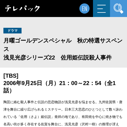
EN
ドラマ
月曜ゴールデンスペシャル 秋の特選サスペン
ス
浅見光彦シリーズ22 佐用姫伝説殺人事件
[TBS]
2006年9月25日（月）21：00～22：54（全1
話）
陶芸に絡む殺人事件と伝説の悲恋物語が浅見光彦を悩ませる。九州佐賀県・唐
津を舞台に繰り広げられるミステリー。日本三大悲恋のひとつとして数々詠わ
れている「佐用（さよ）姫伝説」発祥の地であり、有田焼を中心に焼き物でも
名高い街が多く存在する佐賀を舞台に、浅見光彦（沢村一樹）の推理が冴え