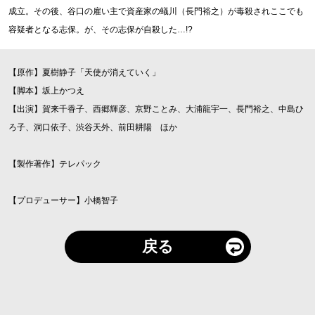
成立。その後、谷口の雇い主で資産家の蟻川（長門裕之）が毒殺されここでも
容疑者となる志保。が、その志保が自殺した…!?
【原作】夏樹静子「天使が消えていく」
【脚本】坂上かつえ
【出演】賀来千香子、西郷輝彦、京野ことみ、大浦龍宇一、長門裕之、中島ひ
ろ子、洞口依子、渋谷天外、前田耕陽 ほか
【製作著作】テレパック
【プロデューサー】小橋智子
戻る