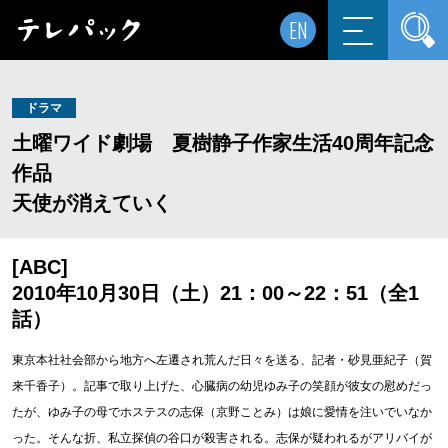
EN
ドラマ
土曜ワイド劇場 夏樹静子作家生活40周年記念
作品
天使が消えていく
[ABC]
2010年10月30日（土）21：00～22：51（全1
話）
東京本社社会部から地方へ左遷され荒んだ日々を送る、記者・砂見亜紀子（賀
来千香子）。記事で取り上げた、心臓病の幼児ゆみ子の笑顔が彼女の慰めだっ
たが、ゆみ子の母でホステスの志保（京野ことみ）は娘に愛情を注いでいなか
った。そんな折、私立探偵の谷口が殺害される。志保が疑われるがアリバイが