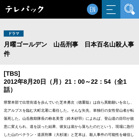
EN
ドラマ
月曜ゴールデン 山岳刑事 日本百名山殺人事
件
[TBS]
2012年8月20日（月）21：00～22：54（全1
話）
県警本部で出世街道を歩んでいた芝本勇次（徳重聡）は自ら異動願いを出し、
北アルプスを臨む大町北署に着任した。そんな矢先、単独行の女性登山者が転
落死した。山岳救助隊長の称名美雪（鈴木砂羽）によれば、登山道の目印が故
意に変えられ、道を誤った結果、彼女は崖から落ちたのだという。現場に急行
した山のベテラン・道原刑事（大杉漣）と芝本は、殺人事件の可能性を確信し