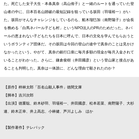
た。死亡した女子大生・本条真奈（高山侑子）と一緒のルートを通っていた登
山者の中に、日本百名山踏破の最短記録を狙っている坂田（羽場裕一）がい
た。坂田がそんなチャレンジをしているのも、船木瑠巳加（南野陽子）が会長
を務める「白馬ネパール子ども村」というNPO法人のPRのためだった。ネパ
ールの恵まれない子どもたちを日本に呼んで、日本の文化を学んでもらおうと
いうボランティア団体だ。その坂田は今回の登山の途中で真奈のことは見かけ
なかったという。やがて、真奈の銀行口座に毎月多額の現金が毎月入金されて
いることがわかった。さらに、鎌倉俊樹（井田國彦）という登山家と接点があ
ることも判明した。真奈は一体誰に、どんな理由で殺されたのか？
【原作】梓林太郎「百名山殺人事件」徳間文庫
【脚本】吉川次郎
【出演】徳重聡、鈴木砂羽、羽場裕一、井田國彦、松本若菜、南野陽子、大杉
連、鈴木正幸、井上高志、小林健、芦川よしみ ほか
【製作著作】テレパック