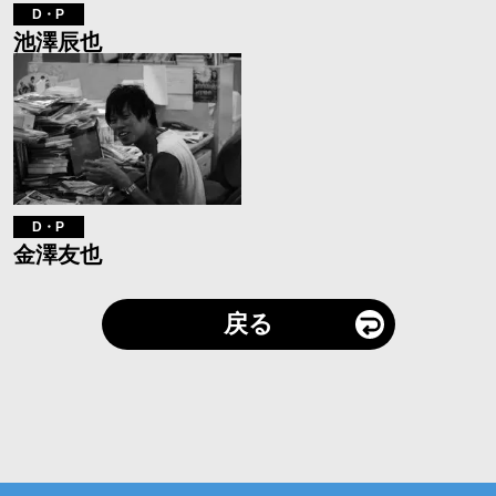
D・P
池澤辰也
D・P
金澤友也
戻る