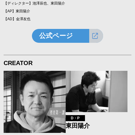
【ディレクター】池澤辰也、東田陽介
【AP】東田陽介
【AD】金澤友也
公式ページ
CREATOR
D・P
東田陽介