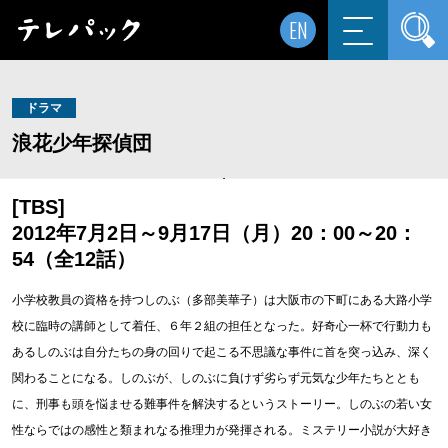
EN
ドラマ
浪花少年探偵団
[TBS]
2012年7月2日～9月17日（月）20：00～20：
54（全12話）
小学校教員の資格を持つしのぶ（多部美華子）は大阪市の下町にある大路小学
校に臨時の講師として着任、６年２組の担任となった。好奇心一杯で行動力も
あるしのぶは自分たちの身の回りで起こる不思議な事件に首を突っ込み、深く
関わることになる。しのぶが、しのぶに負けず劣らず元気な少年たちととも
に、刑事も頭を悩ませる難事件を解決するというストーリー。しのぶの若い女
性ならではの感性と類まれなる推理力が発揮される。ミステリー小説が大好き