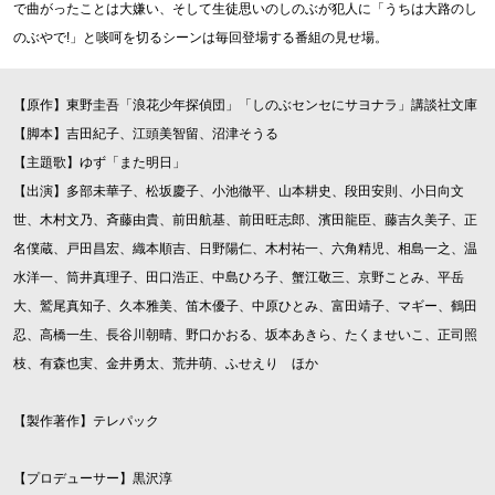
で曲がったことは大嫌い、そして生徒思いのしのぶが犯人に「うちは大路のし
のぶやで!」と啖呵を切るシーンは毎回登場する番組の見せ場。
【原作】東野圭吾「浪花少年探偵団」「しのぶセンセにサヨナラ」講談社文庫
【脚本】吉田紀子、江頭美智留、沼津そうる
【主題歌】ゆず「また明日」
【出演】多部未華子、松坂慶子、小池徹平、山本耕史、段田安則、小日向文
世、木村文乃、斉藤由貴、前田航基、前田旺志郎、濱田龍臣、藤吉久美子、正
名僕蔵、戸田昌宏、織本順吉、日野陽仁、木村祐一、六角精児、相島一之、温
水洋一、筒井真理子、田口浩正、中島ひろ子、蟹江敬三、京野ことみ、平岳
大、鷲尾真知子、久本雅美、笛木優子、中原ひとみ、富田靖子、マギー、鶴田
忍、高橋一生、長谷川朝晴、野口かおる、坂本あきら、たくませいこ、正司照
枝、有森也実、金井勇太、荒井萌、ふせえり ほか
【製作著作】テレパック
【プロデューサー】黒沢淳