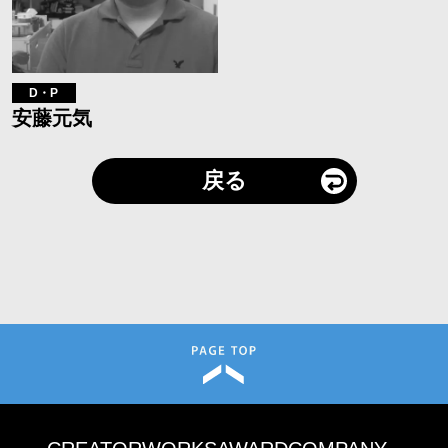
D・P
安藤元気
戻る