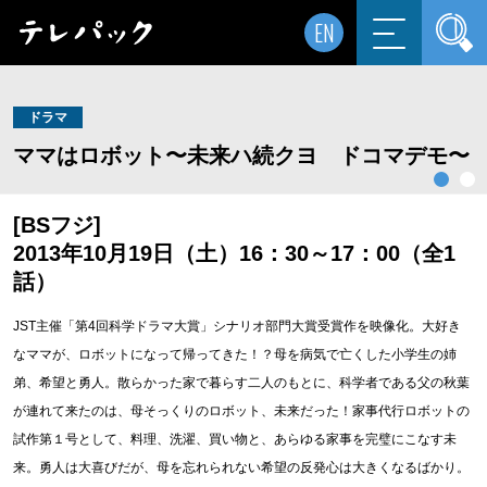
EN
ドラマ
ママはロボット〜未来ハ続クヨ ドコマデモ〜
[BSフジ]
2013年10月19日（土）16：30～17：00（全1
話）
JST主催「第4回科学ドラマ大賞」シナリオ部門大賞受賞作を映像化。大好き
なママが、ロボットになって帰ってきた！？母を病気で亡くした小学生の姉
弟、希望と勇人。散らかった家で暮らす二人のもとに、科学者である父の秋葉
が連れて来たのは、母そっくりのロボット、未来だった！家事代行ロボットの
試作第１号として、料理、洗濯、買い物と、あらゆる家事を完璧にこなす未
来。勇人は大喜びだが、母を忘れられない希望の反発心は大きくなるばかり。