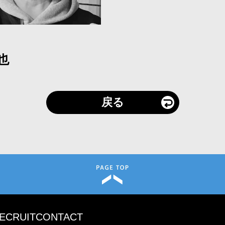
也
戻る
ECRUIT
CONTACT