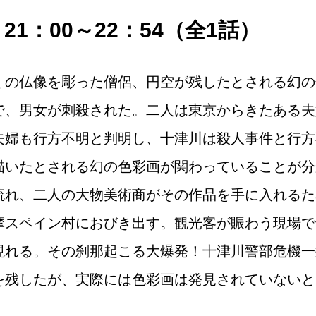
）21：00～22：54（全1話）
くの仏像を彫った僧侶、円空が残したとされる幻の
で、男女が刺殺された。二人は東京からきたある夫
夫婦も行方不明と判明し、十津川は殺人事件と行方
描いたとされる幻の色彩画が関わっていることが分
流れ、二人の大物美術商がその作品を手に入れるた
摩スペイン村におびき出す。観光客が賑わう現場で
現れる。その刹那起こる大爆発！十津川警部危機一
を残したが、実際には色彩画は発見されていないと