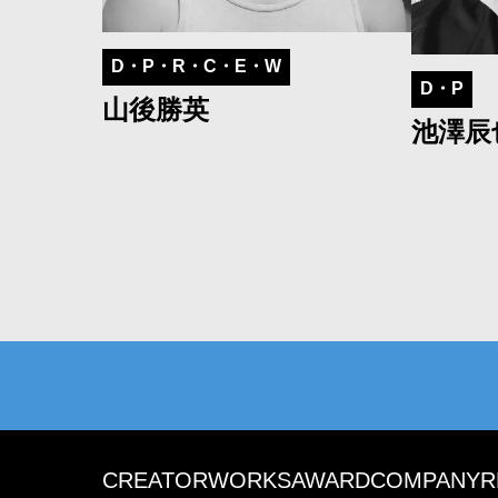
D・P・R・C・E・W
D・P
山後勝英
池澤辰
CREATOR
WORKS
AWARD
COMPANY
R