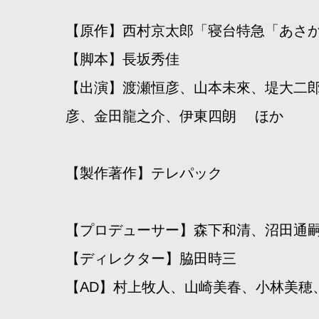
【原作】西村京太郎「寝台特急「あさか
【脚本】長坂秀佳
【出演】渡瀬恒彦、山本未來、堤大二
彦、金田龍之介、伊東四朗 ほか
【製作著作】テレパック
【プロデューサー】森下和清、沼田通
【ディレクター】脇田時三
【AD】村上牧人、山崎美春、小林美穂