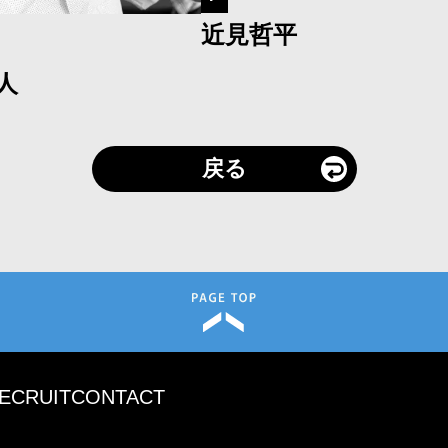
近見哲平
人
戻る
ECRUIT
CONTACT