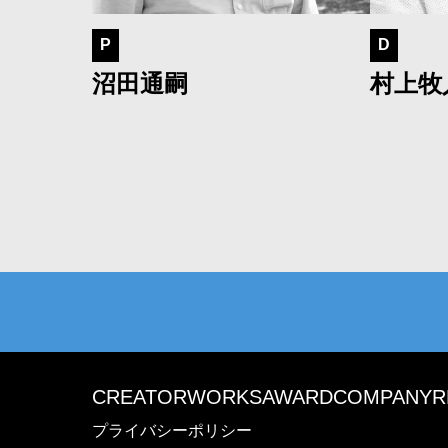
P
D
沼田通嗣
村上牧
CREATOR
WORKS
AWARD
COMPANY
R
プライバシーポリシー