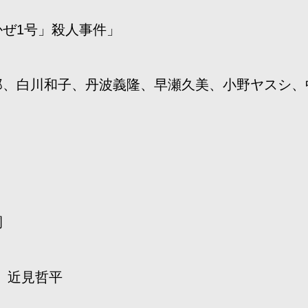
ぜ1号」殺人事件」
郎、白川和子、丹波義隆、早瀬久美、小野ヤスシ、
嗣
、近見哲平