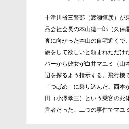
十津川省三警部（渡瀬恒彦）が
品会社会長の本山徳一郎（久保
査に向かった本山の自宅近くで
旅をして欲しいと頼まれただけ
バーから彼女が白井マユミ（山
辺を探るよう指示する。飛行機
「つばめ」に乗り込んだ。西本
田（小澤孝三）という乗客の死
営者だった。二つの事件でマユ