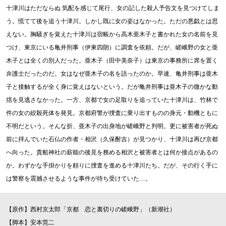
十津川はただならぬ 気配を感じて尾行、女の記した殺人予告文を見つけてしま
う。慌てて後を追う十津川。しかし既に女の姿はなかった。ただの悪戯とは思
えない。胸騒ぎを覚えた十津川は宿帳から高木亜木子と書かれた女の名前を見
つけ、東京にいる亀井刑事（伊東四朗）に調査を依頼。だが、嵯峨野の女と亜
木子とは全くの別人だった。亜木子（田中美奈子）は東京の事務所に席を置く
弁護士だったのだ。女はなぜ亜木子の名を語ったのか。早速、亀井刑事は亜木
子と接触するが全く身に覚えはないという。だが亀井刑事は亜木子の微かな動
揺を見逃さなかった。一方、京都で女の足取りを追っていた十津川は、竹林で
件の女の絞殺死体を発見。京都府警が捜査に乗り出すものの身元・動機ともに
不明だという。そんな折、亜木子の出身地が嵯峨野と判明。更に被害者が死ぬ
前に拝んでいた石仏の作者・相沢（久保酎吉）が見つかり、十津川は再び京都
へ向った。貴船神社の薪能の後見を務める相沢と被害者とは何か接点があるの
か。わずかな手掛かりを頼りに捜査を進める十津川たち。だが、その行く手に
は警察を震撼させるような事件が待ち受けていた…。
【原作】西村京太郎「京都 恋と裏切りの嵯峨野」（新潮社）
【脚本】安本莞二