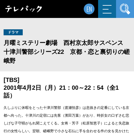
EN
ドラマ
月曜ミステリー劇場 西村京太郎サスペンス
十津川警部シリーズ22 京都・恋と裏切りの嵯
峨野
[TBS]
2001年4月2日（月）21：00～22：54（全1
話）
久しぶりに休暇をとった十津川警部（渡瀬恒彦）は息抜きの定番にしている京
都へ向った。十津川の定宿には先客（濱田万葉）がおり、時折女の口ずさむ悲
しげな子守唄がもれ聞こえてくる。女将・芳子（松原智恵子）によると失恋旅
行の女性らしい。翌朝、嵯峨野で小さな石仏に手を合わせる件の女を見かけた