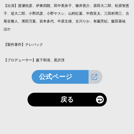
【出演】渡瀬恒彦、伊東四朗、田中美奈子、篠井英介、原田大二郎、松原智恵
子、堤大二郎、小野武彦、小野ヤスシ、山村紅葉、中西良太、三田村周三、古
尾谷雅人、濱田万葉、岩本多代、中原丈雄、古川りか、有薗芳紀、飯田基祐
ほか
【製作著作】テレパック
【プロデューサー】森下和清、黒沢淳
公式ページ
戻る