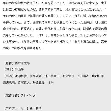
年前の警察学校の教え子だった事を思い出した。当時の教え子の中でも、宏子
は目立つ存在だったのだ。警察学校を卒業し、婦人警官になった宏子だが、４
年前の金井の事件で無罪の金井を有罪にしてしまい、金井に対して深い負い目
を持っていた。さて、函館駅でマリ子と接触しそうになった金井は、殺し屋に
命を狙われ、再度逃亡。金井の身代わりに射殺されたのは、駅構内で麻薬の密
売をしていた男だった。十津川は、金井が狙われた事と、宏子が金井を庇って
いる事から、４年前の事件には何かあると推理して、亀井を東京に帰し、宏子
の現在の勤務先を調査させた。
【原作】西村京太郎
【脚本】竹山洋
【出演】渡瀬恒彦、伊東四朗、池上季実子、新藤栄作、及川麻衣、山村紅葉、
西川忠志、赤塚真人、丹波義隆 ほか
【製作著作】テレパック
【プロデューサー】森下和清