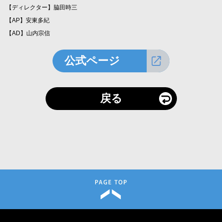
【ディレクター】脇田時三
【AP】安東多紀
【AD】山内宗信
公式ページ
戻る