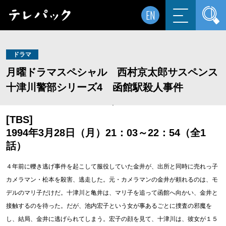
EN
ドラマ
月曜ドラマスペシャル 西村京太郎サスペンス
十津川警部シリーズ4 函館駅殺人事件
[TBS]
1994年3月28日（月）21：03～22：54（全1
話）
４年前に轢き逃げ事件を起こして服役していた金井が、出所と同時に売れっ子
カメラマン・松本を殺害、逃走した。元・カメラマンの金井が頼れるのは、モ
デルのマリ子だけだ。十津川と亀井は、マリ子を追って函館へ向かい、金井と
接触するのを待った。だが、池内宏子という女が事あるごとに捜査の邪魔を
し、結局、金井に逃げられてしまう。宏子の顔を見て、十津川は、彼女が１５